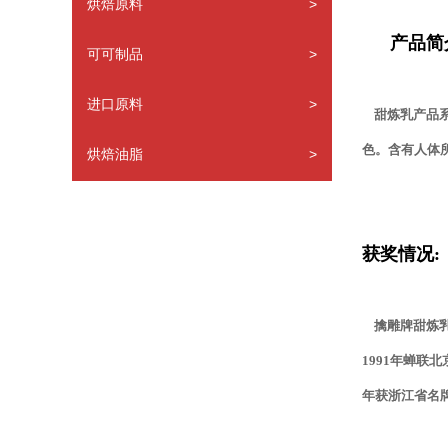
烘焙原料
>
产品简
可可制品
>
进口原料
>
甜炼乳产品系
色。含有人体
烘焙油脂
>
获奖情况:
擒雕牌甜炼乳，
1991年蝉联
年获浙江省名牌