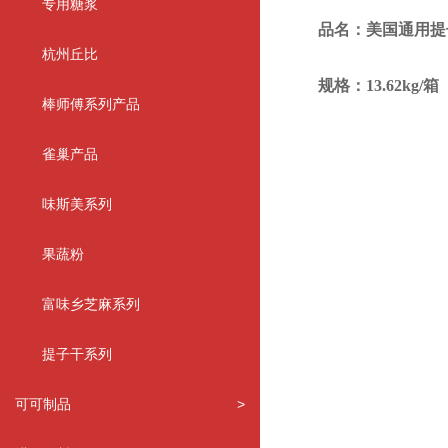
专用糖浆
品名：美国通用提
杭州丘比
规格：13.62kg/箱
棒师傅系列产品
雀巢产品
味斯美系列
果蔬粉
富味乡芝麻系列
提子干系列
可可制品
>