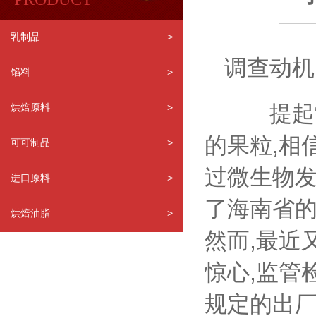
乳制品
>
调查动机
馅料
>
提起“
烘焙原料
>
的果粒,相
可可制品
>
过微生物发
进口原料
>
了海南省的
烘焙油脂
>
然而,最近
惊心,监管
规定的出厂